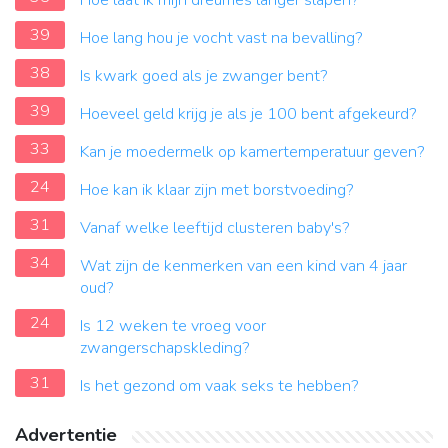
Hoe laat ik mijn dreumes langer slapen?
39
Hoe lang hou je vocht vast na bevalling?
38
Is kwark goed als je zwanger bent?
39
Hoeveel geld krijg je als je 100 bent afgekeurd?
33
Kan je moedermelk op kamertemperatuur geven?
24
Hoe kan ik klaar zijn met borstvoeding?
31
Vanaf welke leeftijd clusteren baby's?
34
Wat zijn de kenmerken van een kind van 4 jaar
oud?
24
Is 12 weken te vroeg voor
zwangerschapskleding?
31
Is het gezond om vaak seks te hebben?
Advertentie