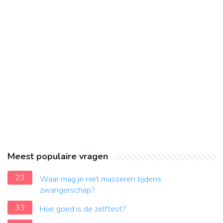
Meest populaire vragen
23
Waar mag je niet masseren tijdens
zwangerschap?
33
Hoe goed is de zelftest?