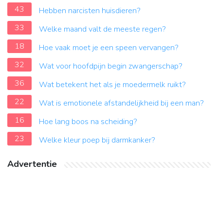
43
Hebben narcisten huisdieren?
33
Welke maand valt de meeste regen?
18
Hoe vaak moet je een speen vervangen?
32
Wat voor hoofdpijn begin zwangerschap?
36
Wat betekent het als je moedermelk ruikt?
22
Wat is emotionele afstandelijkheid bij een man?
16
Hoe lang boos na scheiding?
23
Welke kleur poep bij darmkanker?
Advertentie