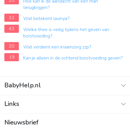
20
Hoe kan ik de aandacht van een man
terugkrijgen?
32
Wat betekent lavinya?
43
Welke thee is veilig tijdens het geven van
borstvoeding?
30
Wat verdient een kraamzorg zzp?
19
Kan je alleen in de ochtend borstvoeding geven?
BabyHelp.nl
Home
Links
Vraag & Antwoord
Adverteren
Nieuwsbrief
Contact