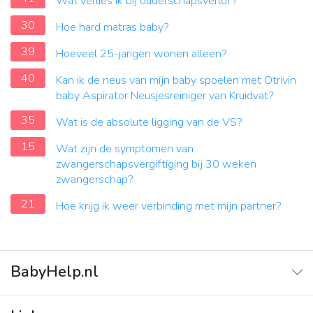
Wat verlies ik bij ouderschapsverlof?
30
Hoe hard matras baby?
39
Hoeveel 25-jarigen wonen alleen?
40
Kan ik de neus van mijn baby spoelen met Otrivin
baby Aspirator Neusjesreiniger van Kruidvat?
35
Wat is de absolute ligging van de VS?
15
Wat zijn de symptomen van
zwangerschapsvergiftiging bij 30 weken
zwangerschap?
21
Hoe krijg ik weer verbinding met mijn partner?
BabyHelp.nl
Home