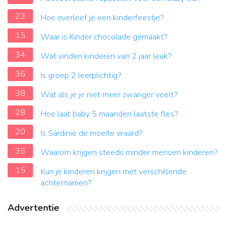
23
Hoe overleef je een kinderfeestje?
15
Waar is Kinder chocolade gemaakt?
34
Wat vinden kinderen van 2 jaar leuk?
36
Is groep 2 leerplichtig?
38
Wat als je je niet meer zwanger voelt?
28
Hoe laat baby 5 maanden laatste fles?
20
Is Sardinië de moeite waard?
35
Waarom krijgen steeds minder mensen kinderen?
15
Kun je kinderen krijgen met verschillende
achternamen?
Advertentie