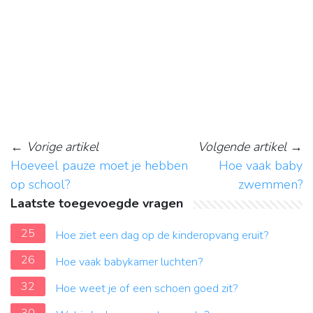
←
Vorige artikel
Volgende artikel
→
Hoeveel pauze moet je hebben
Hoe vaak baby
op school?
zwemmen?
Laatste toegevoegde vragen
25
Hoe ziet een dag op de kinderopvang eruit?
26
Hoe vaak babykamer luchten?
32
Hoe weet je of een schoen goed zit?