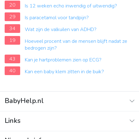
20
Is 12 weken echo inwendig of uitwendig?
29
Is paracetamol voor tandpijn?
34
Wat zijn de valkuilen van ADHD?
19
Hoeveel procent van de mensen blijft nadat ze
bedrogen zijn?
43
Kan je hartproblemen zien op ECG?
40
Kan een baby klem zitten in de buik?
BabyHelp.nl
Home
Links
Vraag & Antwoord
Adverteren