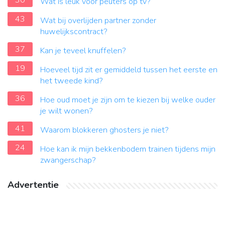
30
Wat is leuk voor peuters op tv?
43
Wat bij overlijden partner zonder
huwelijkscontract?
37
Kan je teveel knuffelen?
19
Hoeveel tijd zit er gemiddeld tussen het eerste en
het tweede kind?
36
Hoe oud moet je zijn om te kiezen bij welke ouder
je wilt wonen?
41
Waarom blokkeren ghosters je niet?
24
Hoe kan ik mijn bekkenbodem trainen tijdens mijn
zwangerschap?
Advertentie