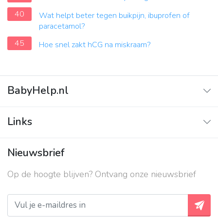
40
Wat helpt beter tegen buikpijn, ibuprofen of
paracetamol?
45
Hoe snel zakt hCG na miskraam?
BabyHelp.nl
Home
Links
Vraag & Antwoord
Adverteren
Nieuwsbrief
Contact
Op de hoogte blijven? Ontvang onze nieuwsbrief
Over ons
Privacy beleid