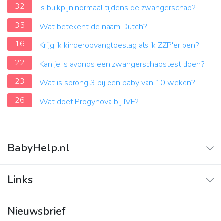
32
Is buikpijn normaal tijdens de zwangerschap?
35
Wat betekent de naam Dutch?
16
Krijg ik kinderopvangtoeslag als ik ZZP'er ben?
22
Kan je 's avonds een zwangerschapstest doen?
23
Wat is sprong 3 bij een baby van 10 weken?
26
Wat doet Progynova bij IVF?
BabyHelp.nl
Home
Links
Vraag & Antwoord
Adverteren
Nieuwsbrief
Contact