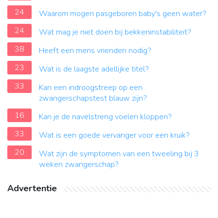
24
Waarom mogen pasgeboren baby's geen water?
24
Wat mag je niet doen bij bekkeninstabiliteit?
38
Heeft een mens vrienden nodig?
23
Wat is de laagste adellijke titel?
33
Kan een indroogstreep op een
zwangerschapstest blauw zijn?
16
Kan je de navelstreng voelen kloppen?
33
Wat is een goede vervanger voor een kruik?
20
Wat zijn de symptomen van een tweeling bij 3
weken zwangerschap?
Advertentie