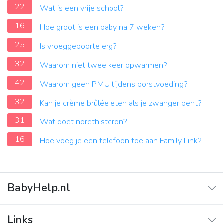
22
Wat is een vrije school?
16
Hoe groot is een baby na 7 weken?
25
Is vroeggeboorte erg?
32
Waarom niet twee keer opwarmen?
42
Waarom geen PMU tijdens borstvoeding?
32
Kan je crème brûlée eten als je zwanger bent?
31
Wat doet norethisteron?
16
Hoe voeg je een telefoon toe aan Family Link?
BabyHelp.nl
Home
Links