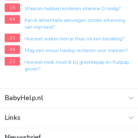
15
Waarom hebben kinderen vitamine D nodig?
44
Kan ik alimentatie aanvragen zonder erkenning
van mijn kind?
31
Hoeveel weken ben je thuis na een bevalling?
44
Mag een vrouw hardop reciteren voor mannen?
21
Hoeveel melk moet ik bij groentepap en fruitpap
geven?
BabyHelp.nl
Home
Links
Vraag & Antwoord
Adverteren
Nieuwsbrief