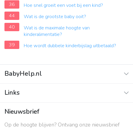
36
Hoe snel groeit een voet bij een kind?
44
Wat is de grootste baby ooit?
40
Wat is de maximale hoogte van
kinderalimentatie?
39
Hoe wordt dubbele kinderbijslag uitbetaald?
BabyHelp.nl
Home
Links
Vraag & Antwoord
Adverteren
Nieuwsbrief
Contact
Op de hoogte blijven? Ontvang onze nieuwsbrief
Over ons