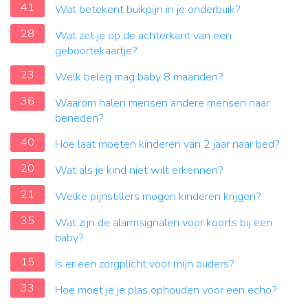
41
Wat betekent buikpijn in je onderbuik?
28
Wat zet je op de achterkant van een
geboortekaartje?
23
Welk beleg mag baby 8 maanden?
36
Waarom halen mensen andere mensen naar
beneden?
40
Hoe laat moeten kinderen van 2 jaar naar bed?
20
Wat als je kind niet wilt erkennen?
21
Welke pijnstillers mogen kinderen krijgen?
35
Wat zijn de alarmsignalen voor koorts bij een
baby?
15
Is er een zorgplicht voor mijn ouders?
33
Hoe moet je je plas ophouden voor een echo?