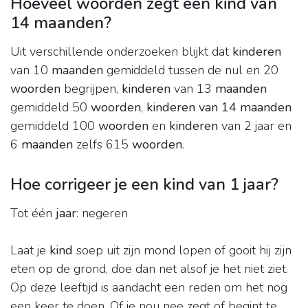
Hoeveel woorden zegt een kind van
14 maanden?
Uit verschillende onderzoeken blijkt dat
kinderen
van 10
maanden
gemiddeld tussen de nul en 20
woorden
begrijpen,
kinderen
van 13
maanden
gemiddeld 50
woorden
,
kinderen van 14 maanden
gemiddeld 100
woorden
en
kinderen
van 2 jaar en
6
maanden
zelfs 615
woorden
.
Hoe corrigeer je een kind van 1 jaar?
Tot één
jaar
: negeren
Laat je
kind
soep uit zijn mond lopen of gooit hij zijn
eten op de grond, doe dan net alsof je het niet ziet.
Op deze leeftijd is aandacht een reden om het nog
een keer te doen. Of je nou nee zegt of begint te