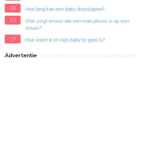
26
Hoe lang kan een baby doorslapen?
30
Wat zorgt ervoor dat een man jaloers is op een
vrouw?
17
Hoe weet ik of mijn baby te geel is?
Advertentie