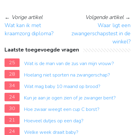
←
Vorige artikel
Volgende artikel
→
Wat kan ik met
Waar ligt een
kraamzorg diploma?
zwangerschapstest in de
winkel?
Laatste toegevoegde vragen
25
Wat is de man van de zus van mijn vrouw?
28
Hoelang niet sporten na zwangerschap?
34
Wat mag baby 10 maand op brood?
24
Kun je aan je ogen zien of je zwanger bent?
30
Hoe zwaar weegt een cup C borst?
21
Hoeveel dutjes op een dag?
24
Welke week draait baby?