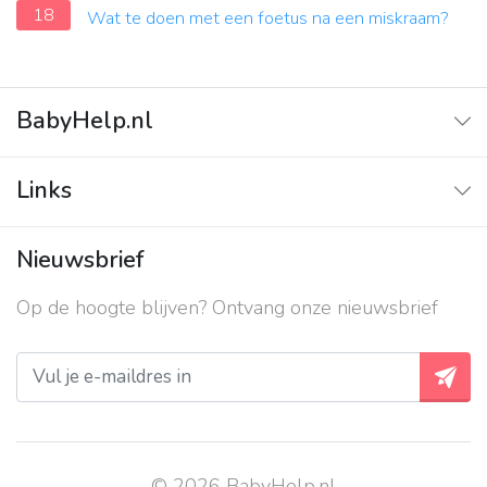
18
Wat te doen met een foetus na een miskraam?
BabyHelp.nl
Home
Links
Vraag & Antwoord
Adverteren
Nieuwsbrief
Contact
Op de hoogte blijven? Ontvang onze nieuwsbrief
Over ons
Privacy beleid
© 2026 BabyHelp.nl