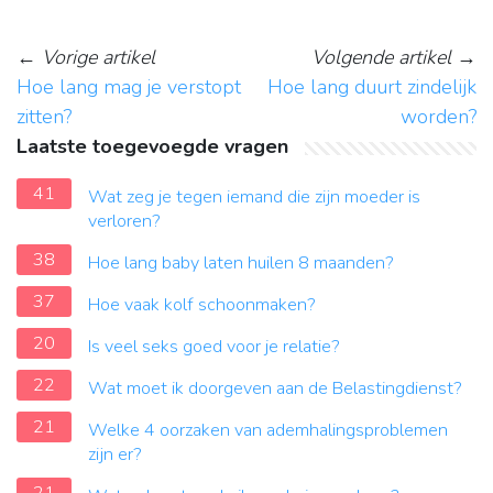
←
Vorige artikel
Volgende artikel
→
Hoe lang mag je verstopt
Hoe lang duurt zindelijk
zitten?
worden?
Laatste toegevoegde vragen
41
Wat zeg je tegen iemand die zijn moeder is
verloren?
38
Hoe lang baby laten huilen 8 maanden?
37
Hoe vaak kolf schoonmaken?
20
Is veel seks goed voor je relatie?
22
Wat moet ik doorgeven aan de Belastingdienst?
21
Welke 4 oorzaken van ademhalingsproblemen
zijn er?