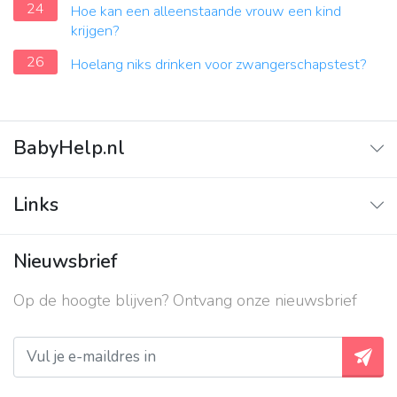
24
Hoe kan een alleenstaande vrouw een kind
krijgen?
26
Hoelang niks drinken voor zwangerschapstest?
BabyHelp.nl
Home
Links
Vraag & Antwoord
Adverteren
Nieuwsbrief
Contact
Op de hoogte blijven? Ontvang onze nieuwsbrief
Over ons
Privacy beleid