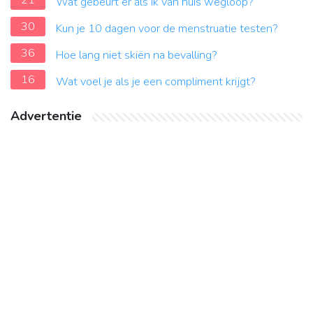
21
Wat gebeurt er als ik van huis wegloop?
30
Kun je 10 dagen voor de menstruatie testen?
36
Hoe lang niet skiën na bevalling?
16
Wat voel je als je een compliment krijgt?
Advertentie