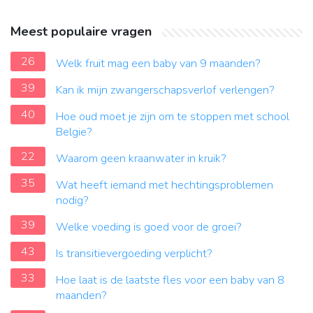
Meest populaire vragen
26
Welk fruit mag een baby van 9 maanden?
39
Kan ik mijn zwangerschapsverlof verlengen?
40
Hoe oud moet je zijn om te stoppen met school
Belgie?
22
Waarom geen kraanwater in kruik?
35
Wat heeft iemand met hechtingsproblemen
nodig?
39
Welke voeding is goed voor de groei?
43
Is transitievergoeding verplicht?
33
Hoe laat is de laatste fles voor een baby van 8
maanden?