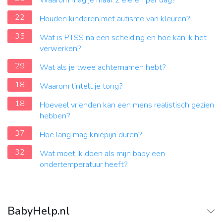
Waarom mag je maar 2 eieren per dag?
22
Houden kinderen met autisme van kleuren?
35
Wat is PTSS na een scheiding en hoe kan ik het
verwerken?
29
Wat als je twee achternamen hebt?
18
Waarom tintelt je tong?
18
Hoeveel vrienden kan een mens realistisch gezien
hebben?
37
Hoe lang mag kniepijn duren?
32
Wat moet ik doen als mijn baby een
ondertemperatuur heeft?
BabyHelp.nl