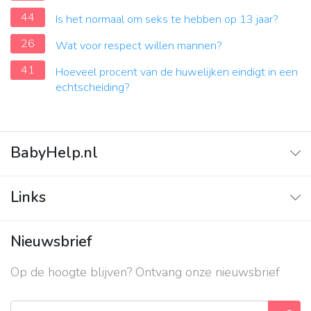
44
Is het normaal om seks te hebben op 13 jaar?
26
Wat voor respect willen mannen?
41
Hoeveel procent van de huwelijken eindigt in een
echtscheiding?
BabyHelp.nl
Home
Links
Vraag & Antwoord
Adverteren
Nieuwsbrief
Contact
Op de hoogte blijven? Ontvang onze nieuwsbrief
Over ons
Privacy beleid