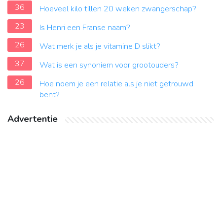
36
Hoeveel kilo tillen 20 weken zwangerschap?
23
Is Henri een Franse naam?
26
Wat merk je als je vitamine D slikt?
37
Wat is een synoniem voor grootouders?
26
Hoe noem je een relatie als je niet getrouwd
bent?
Advertentie