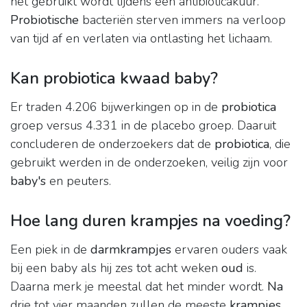
het gebruikt wordt tijdens een antibioticakuur.
Probiotische
bacteriën sterven immers na verloop
van tijd af en verlaten via ontlasting het lichaam.
Kan probiotica kwaad baby?
Er traden 4.206 bijwerkingen op in de
probiotica
groep versus 4.331 in de placebo groep. Daaruit
concluderen de onderzoekers dat de
probiotica
, die
gebruikt werden in de onderzoeken, veilig zijn voor
baby's
en peuters.
Hoe lang duren krampjes na voeding?
Een piek in de
darmkrampjes
ervaren ouders vaak
bij een baby als hij zes tot acht weken
oud
is.
Daarna merk je meestal dat het minder wordt.
Na
drie tot vier maanden zullen de meeste
krampjes