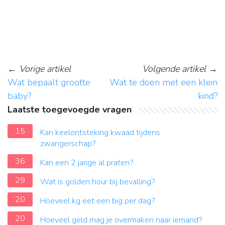
←
Vorige artikel
Volgende artikel
→
Wat bepaalt grootte
Wat te doen met een klein
baby?
kind?
Laatste toegevoegde vragen
15
Kan keelontsteking kwaad tijdens
zwangerschap?
36
Kan een 2 jarige al praten?
29
Wat is golden hour bij bevalling?
20
Hoeveel kg eet een big per dag?
20
Hoeveel geld mag je overmaken naar iemand?