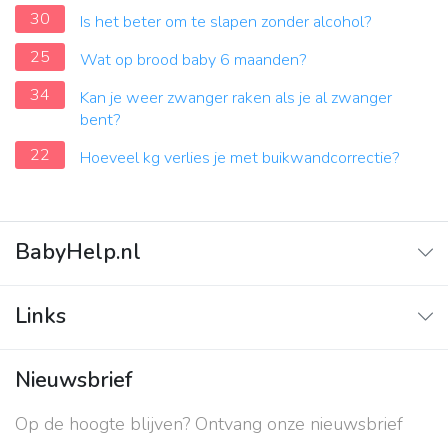
30
Is het beter om te slapen zonder alcohol?
25
Wat op brood baby 6 maanden?
34
Kan je weer zwanger raken als je al zwanger
bent?
22
Hoeveel kg verlies je met buikwandcorrectie?
BabyHelp.nl
Home
Links
Vraag & Antwoord
Adverteren
Nieuwsbrief
Contact
Op de hoogte blijven? Ontvang onze nieuwsbrief
Over ons