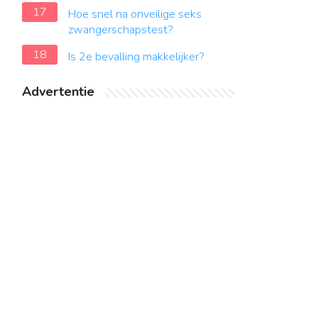
17
Hoe snel na onveilige seks
zwangerschapstest?
18
Is 2e bevalling makkelijker?
Advertentie