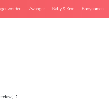
ger worden
Zwanger
Baby & Kind
Babynamen
reldwijd?