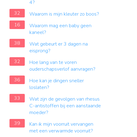
4?
32
Waarom is mijn kleuter zo boos?
16
Waarom mag een baby geen
kaneel?
38
Wat gebeurt er 3 dagen na
eisprong?
32
Hoe lang van te voren
ouderschapsverlof aanvragen?
36
Hoe kan je dingen sneller
loslaten?
33
Wat zijn de gevolgen van rhesus
C-antistoffen bij een aanstaande
moeder?
39
Kan ik mijn voorruit vervangen
met een verwarmde voorruit?