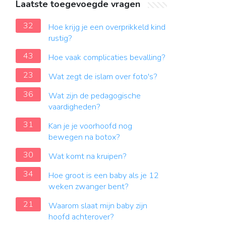
Laatste toegevoegde vragen
32
Hoe krijg je een overprikkeld kind
rustig?
43
Hoe vaak complicaties bevalling?
23
Wat zegt de islam over foto's?
36
Wat zijn de pedagogische
vaardigheden?
31
Kan je je voorhoofd nog
bewegen na botox?
30
Wat komt na kruipen?
34
Hoe groot is een baby als je 12
weken zwanger bent?
21
Waarom slaat mijn baby zijn
hoofd achterover?