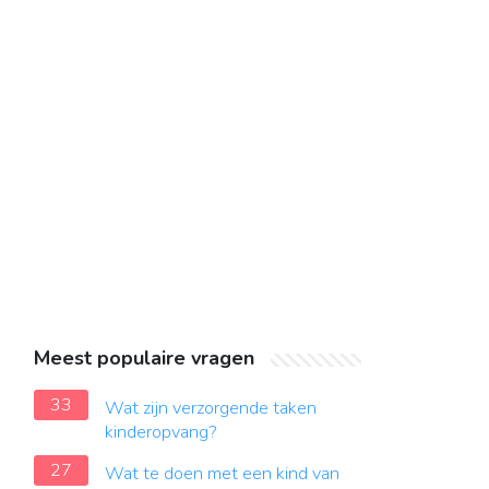
Meest populaire vragen
33
Wat zijn verzorgende taken
kinderopvang?
27
Wat te doen met een kind van