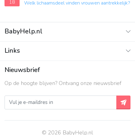
18
Welk lichaamsdeel vinden vrouwen aantrekkelijk?
BabyHelp.nl
Home
Links
Vraag & Antwoord
Adverteren
Nieuwsbrief
Contact
Op de hoogte blijven? Ontvang onze nieuwsbrief
Over ons
Privacy beleid
© 2026 BabyHelp.nl