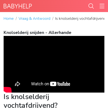
Home
Vraag & Antwoord
Is knolselderij vochtafdrijvend?
Knolselderij snijden - Allerhande
Is knolselderij
vochtafdrijvend?