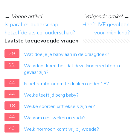
←
Vorige artikel
Volgende artikel
→
Is parallel ouderschap
Heeft IVF gevolgen
hetzelfde als co-ouderschap?
voor mijn kind?
Laatste toegevoegde vragen
29
Wat doe je je baby aan in de draagdoek?
22
Waardoor komt het dat deze kinderrechten in
gevaar zijn?
44
Is het strafbaar om te drinken onder 18?
44
Welke leeftijd berg baby?
18
Welke soorten uittreksels zijn er?
44
Waarom niet weken in soda?
43
Welk hormoon komt vrij bij woede?