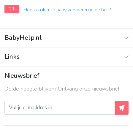
21
Hoe kan ik mijn baby vervoeren in de bus?
BabyHelp.nl
Home
Links
Vraag & Antwoord
Adverteren
Nieuwsbrief
Contact
Op de hoogte blijven? Ontvang onze nieuwsbrief
Over ons
Privacy beleid