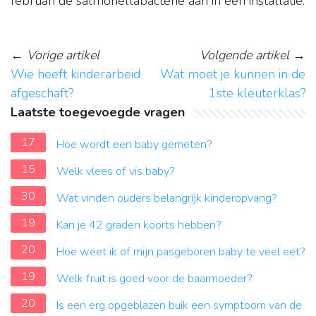
februari de salmonellabacterie aan in een installatie.
←
Vorige artikel
Volgende artikel
→
Wie heeft kinderarbeid
Wat moet je kunnen in de
afgeschaft?
1ste kleuterklas?
Laatste toegevoegde vragen
17
Hoe wordt een baby gemeten?
15
Welk vlees of vis baby?
30
Wat vinden ouders belangrijk kinderopvang?
19
Kan je 42 graden koorts hebben?
20
Hoe weet ik of mijn pasgeboren baby te veel eet?
19
Welk fruit is goed voor de baarmoeder?
20
Is een erg opgeblazen buik een symptoom van de