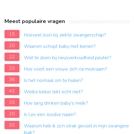
Meest populaire vragen
15
Hoeveel loon bij ziekte zwangerschap?
20
Waarom schopt baby met benen?
22
Wat te doen bij neusverkoudheid peuter?
23
Hoe voelt een vrouw zich na miskraam?
36
Is het normaal om te huilen?
42
Welke beker lekt echt niet?
33
Hoe lang drinken baby's melk?
20
Is Lev een Joodse naam?
33
Waarom heb ik zo’n strak gevoel in mijn zwangere
buik?