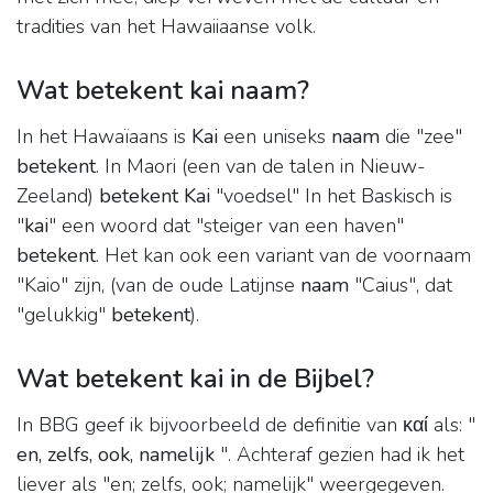
tradities van het Hawaiiaanse volk.
Wat betekent kai naam?
In het Hawaïaans is
Kai
een uniseks
naam
die "zee"
betekent
. In Maori (een van de talen in Nieuw-
Zeeland)
betekent Kai
"voedsel" In het Baskisch is
"
kai
" een woord dat "steiger van een haven"
betekent
. Het kan ook een variant van de voornaam
"Kaio" zijn, (van de oude Latijnse
naam
"Caius", dat
"gelukkig"
betekent
).
Wat betekent kai in de Bijbel?
In BBG geef ik bijvoorbeeld de definitie van καί als: "
en, zelfs, ook, namelijk
". Achteraf gezien had ik het
liever als "en; zelfs, ook; namelijk" weergegeven.