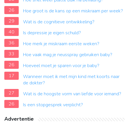
Hoe snel weer platte buik na bevalling?
26
Hoe groot is de kans op een miskraam per week?
29
Wat is de cognitieve ontwikkeling?
40
Is depressie je eigen schuld?
36
Hoe merk je miskraam eerste weken?
33
Hoe vaak mag je neusspray gebruiken baby?
26
Hoeveel moet je sparen voor je baby?
17
Wanneer moet ik met mijn kind met koorts naar
de dokter?
27
Wat is de hoogste vorm van liefde voor iemand?
26
Is een stopgesprek verplicht?
Advertentie