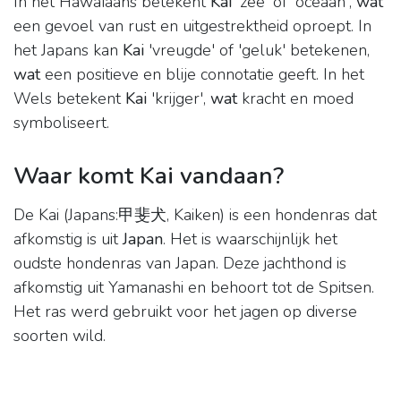
In het Hawaïaans betekent
Kai
'zee' of 'oceaan',
wat
een gevoel van rust en uitgestrektheid oproept. In
het Japans kan
Kai
'vreugde' of 'geluk' betekenen,
wat
een positieve en blije connotatie geeft. In het
Wels betekent
Kai
'krijger',
wat
kracht en moed
symboliseert.
Waar komt Kai vandaan?
De Kai (Japans:甲斐犬, Kaiken) is een hondenras dat
afkomstig is uit
Japan
. Het is waarschijnlijk het
oudste hondenras van Japan. Deze jachthond is
afkomstig uit Yamanashi en behoort tot de Spitsen.
Het ras werd gebruikt voor het jagen op diverse
soorten wild.