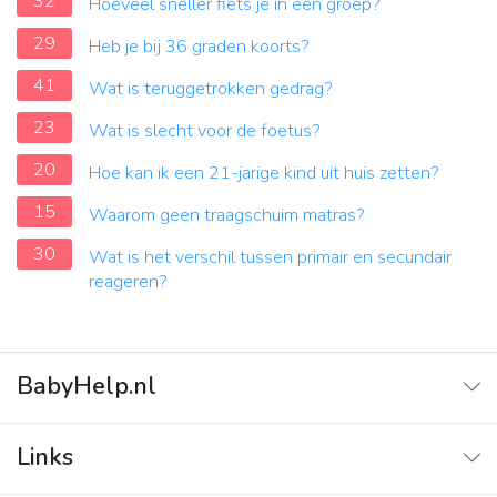
32
Hoeveel sneller fiets je in een groep?
29
Heb je bij 36 graden koorts?
41
Wat is teruggetrokken gedrag?
23
Wat is slecht voor de foetus?
20
Hoe kan ik een 21-jarige kind uit huis zetten?
15
Waarom geen traagschuim matras?
30
Wat is het verschil tussen primair en secundair
reageren?
BabyHelp.nl
Home
Links
Vraag & Antwoord