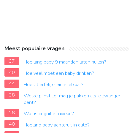
Meest populaire vragen
37
Hoe lang baby 9 maanden laten huilen?
40
Hoe veel moet een baby drinken?
44
Hoe zit erfelijkheid in elkaar?
38
Welke pijnstiller mag je pakken als je zwanger
bent?
28
Wat is cognitief niveau?
40
Hoelang baby achteruit in auto?