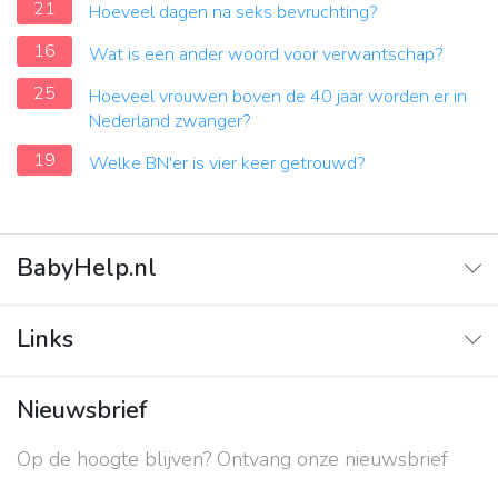
21
Hoeveel dagen na seks bevruchting?
16
Wat is een ander woord voor verwantschap?
25
Hoeveel vrouwen boven de 40 jaar worden er in
Nederland zwanger?
19
Welke BN'er is vier keer getrouwd?
BabyHelp.nl
Home
Links
Vraag & Antwoord
Adverteren
Nieuwsbrief
Contact
Op de hoogte blijven? Ontvang onze nieuwsbrief
Over ons