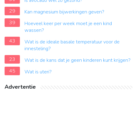
Is avocado wel zo gezond?
29
Kan magnesium bijwerkingen geven?
39
Hoeveel keer per week moet je een kind
wassen?
43
Wat is de ideale basale temperatuur voor de
innesteling?
23
Wat is de kans dat je geen kinderen kunt krijgen?
45
Wat is uteri?
Advertentie