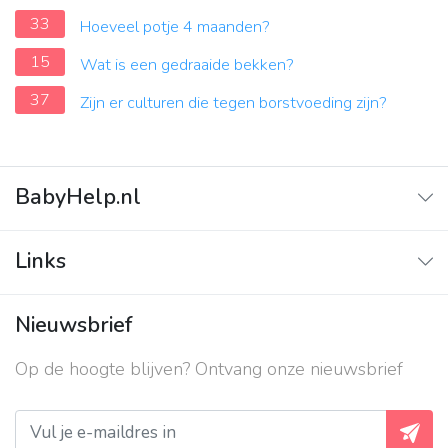
33
Hoeveel potje 4 maanden?
15
Wat is een gedraaide bekken?
37
Zijn er culturen die tegen borstvoeding zijn?
BabyHelp.nl
Home
Links
Vraag & Antwoord
Adverteren
Nieuwsbrief
Contact
Op de hoogte blijven? Ontvang onze nieuwsbrief
Over ons
Privacy beleid