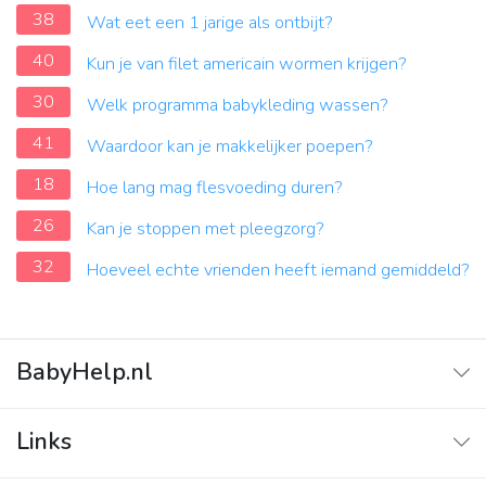
38
Wat eet een 1 jarige als ontbijt?
40
Kun je van filet americain wormen krijgen?
30
Welk programma babykleding wassen?
41
Waardoor kan je makkelijker poepen?
18
Hoe lang mag flesvoeding duren?
26
Kan je stoppen met pleegzorg?
32
Hoeveel echte vrienden heeft iemand gemiddeld?
BabyHelp.nl
Home
Links
Vraag & Antwoord
Adverteren