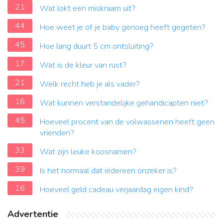
21
Wat lokt een miskraam uit?
44
Hoe weet je of je baby genoeg heeft gegeten?
45
Hoe lang duurt 5 cm ontsluiting?
17
Wat is de kleur van rust?
21
Welk recht heb je als vader?
16
Wat kunnen verstandelijke gehandicapten niet?
45
Hoeveel procent van de volwassenen heeft geen
vrienden?
33
Wat zijn leuke koosnamen?
39
Is het normaal dat iedereen onzeker is?
16
Hoeveel geld cadeau verjaardag eigen kind?
Advertentie