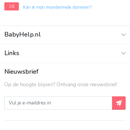
38
Kan ik mijn moedermelk doneren?
BabyHelp.nl
Home
Links
Vraag & Antwoord
Adverteren
Nieuwsbrief
Contact
Op de hoogte blijven? Ontvang onze nieuwsbrief
Over ons
Privacy beleid