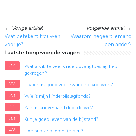
←
Vorige artikel
Volgende artikel
→
Wat betekent trouwen
Waarom negeert iemand
voor je?
een ander?
Laatste toegevoegde vragen
27
Wat als ik te veel kinderopvangtoeslag hebt
gekregen?
22
Is yoghurt goed voor zwangere vrouwen?
23
Wie is mijn kinderbijslagfonds?
44
Kan maandverband door de wc?
33
Kun je goed leven van de bijstand?
42
Hoe oud kind leren fietsen?