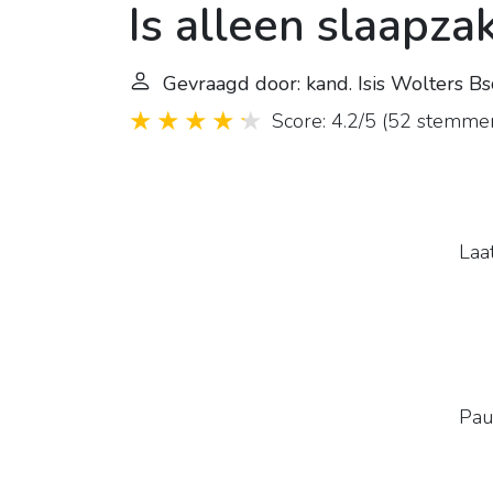
Is alleen slaapz
Gevraagd door: kand. Isis Wolters Bs
Score: 4.2/5
(
52 stemme
Laa
Pau