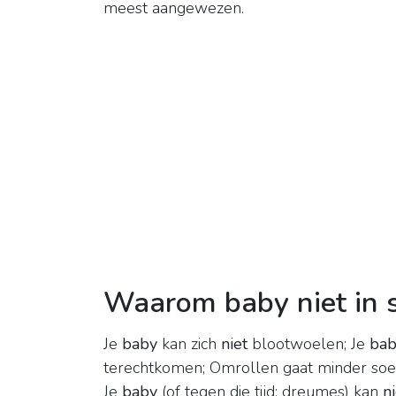
meest aangewezen.
Waarom baby niet in 
Je
baby
kan zich
niet
blootwoelen; Je
bab
terechtkomen; Omrollen gaat minder soe
Je
baby
(of tegen die tijd: dreumes) kan
ni