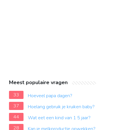
Meest populaire vragen
33
Hoeveel papa dagen?
37
Hoelang gebruik je kruiken baby?
44
Wat eet een kind van 1 5 jaar?
28
Kan je melkproductie opwekken?