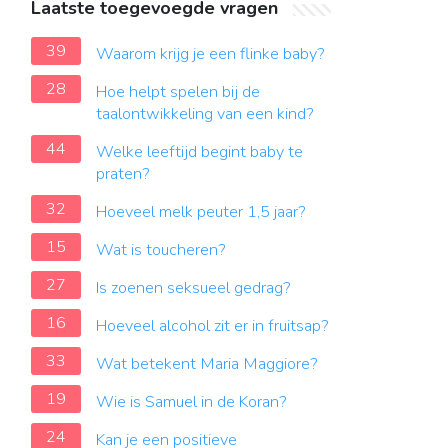
Laatste toegevoegde vragen
39
Waarom krijg je een flinke baby?
28
Hoe helpt spelen bij de
taalontwikkeling van een kind?
44
Welke leeftijd begint baby te
praten?
32
Hoeveel melk peuter 1,5 jaar?
15
Wat is toucheren?
27
Is zoenen seksueel gedrag?
16
Hoeveel alcohol zit er in fruitsap?
33
Wat betekent Maria Maggiore?
19
Wie is Samuel in de Koran?
24
Kan je een positieve