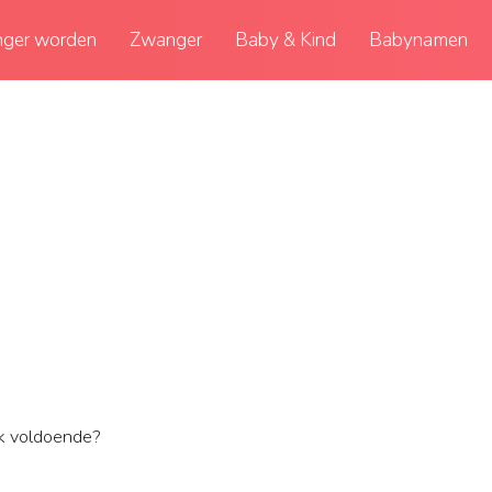
ger worden
Zwanger
Baby & Kind
Babynamen
ak voldoende?