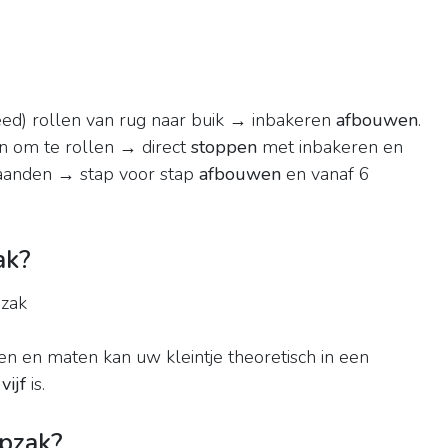
eed) rollen van rug naar buik → inbakeren
afbouwen
.
n om te rollen → direct
stoppen
met inbakeren en
aanden → stap voor stap
afbouwen
en vanaf 6
ak?
pzak
n en maten kan uw kleintje theoretisch in een
vijf
is.
apzak?