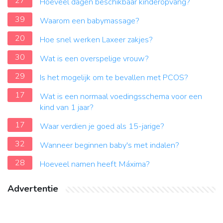
27
Hoeveel dagen beschikbaar kinderopvang?
39
Waarom een babymassage?
20
Hoe snel werken Laxeer zakjes?
30
Wat is een overspelige vrouw?
29
Is het mogelijk om te bevallen met PCOS?
17
Wat is een normaal voedingsschema voor een
kind van 1 jaar?
17
Waar verdien je goed als 15-jarige?
32
Wanneer beginnen baby's met indalen?
28
Hoeveel namen heeft Máxima?
Advertentie