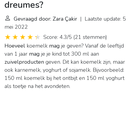
dreumes?
Gevraagd door: Zara Çakir
| Laatste update: 5
mei 2022
Score: 4.3/5
(
21 stemmen
)
Hoeveel
koemelk
mag
je geven? Vanaf de leeftijd
van 1 jaar
mag
je je kind tot 300 ml aan
zuivelproducten
geven. Dit kan koemelk zijn, maar
ook karnemelk, yoghurt of sojamelk. Bijvoorbeeld:
150 ml koemelk bij het ontbijt en 150 ml yoghurt
als toetje na het avondeten.