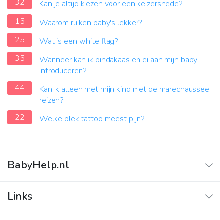
32
Kan je altijd kiezen voor een keizersnede?
15
Waarom ruiken baby's lekker?
25
Wat is een white flag?
35
Wanneer kan ik pindakaas en ei aan mijn baby
introduceren?
44
Kan ik alleen met mijn kind met de marechaussee
reizen?
22
Welke plek tattoo meest pijn?
BabyHelp.nl
Home
Links
Vraag & Antwoord
Adverteren