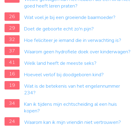
goed heeft leren praten?
26
Wat voel je bij een groeiende baarmoeder?
29
Doet de geboorte echt zo'n pijn?
32
Hoe feliciteer je iemand die in verwachting is?
37
Waarom geen hydrofiele doek over kinderwagen?
41
Welk land heeft de meeste seks?
16
Hoeveel verlof bij doodgeboren kind?
19
Wat is de betekenis van het engelennummer
234?
34
Kan ik tijdens mijn echtscheiding al een huis
kopen?
24
Waarom kan ik mijn vriendin niet vertrouwen?