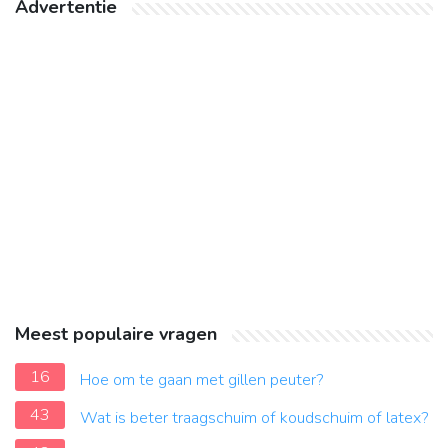
Advertentie
Meest populaire vragen
16
Hoe om te gaan met gillen peuter?
43
Wat is beter traagschuim of koudschuim of latex?