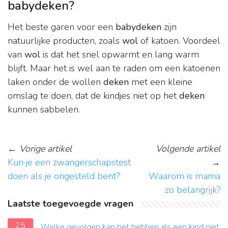
babydeken?
Het beste garen voor een
babydeken
zijn
natuurlijke producten, zoals
wol
of katoen. Voordeel
van
wol
is dat het snel opwarmt en lang warm
blijft. Maar het is wel aan te raden om een katoenen
laken onder de wollen
deken
met een kleine
omslag te doen, dat de kindjes niet op het
deken
kunnen sabbelen.
←
Vorige artikel
Volgende artikel
Kun je een zwangerschapstest
→
doen als je ongesteld bent?
Waarom is mama
zo belangrijk?
Laatste toegevoegde vragen
25
Welke gevolgen kan het hebben als een kind niet