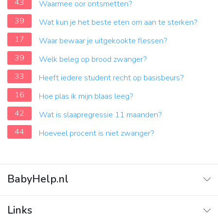
43
Waarmee oor ontsmetten?
39
Wat kun je het beste eten om aan te sterken?
17
Waar bewaar je uitgekookte flessen?
39
Welk beleg op brood zwanger?
33
Heeft iedere student recht op basisbeurs?
16
Hoe plas ik mijn blaas leeg?
42
Wat is slaapregressie 11 maanden?
44
Hoeveel procent is niet zwanger?
BabyHelp.nl
Home
Links
Vraag & Antwoord