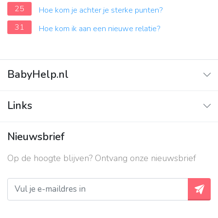
25
Hoe kom je achter je sterke punten?
31
Hoe kom ik aan een nieuwe relatie?
BabyHelp.nl
Home
Links
Vraag & Antwoord
Adverteren
Nieuwsbrief
Contact
Op de hoogte blijven? Ontvang onze nieuwsbrief
Over ons
Privacy beleid