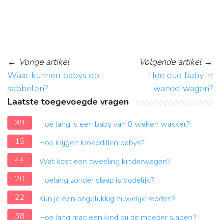
←
Vorige artikel
Volgende artikel
→
Waar kunnen babys op
Hoe oud baby in
sabbelen?
wandelwagen?
Laatste toegevoegde vragen
39
Hoe lang is een baby van 8 weken wakker?
15
Hoe krijgen krokodillen babys?
44
Wat kost een tweeling kinderwagen?
20
Hoelang zonder slaap is dodelijk?
22
Kun je een ongelukkig huwelijk redden?
38
Hoe lang mag een kind bij de moeder slapen?