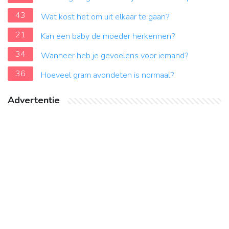
43
Wat kost het om uit elkaar te gaan?
21
Kan een baby de moeder herkennen?
34
Wanneer heb je gevoelens voor iemand?
36
Hoeveel gram avondeten is normaal?
Advertentie