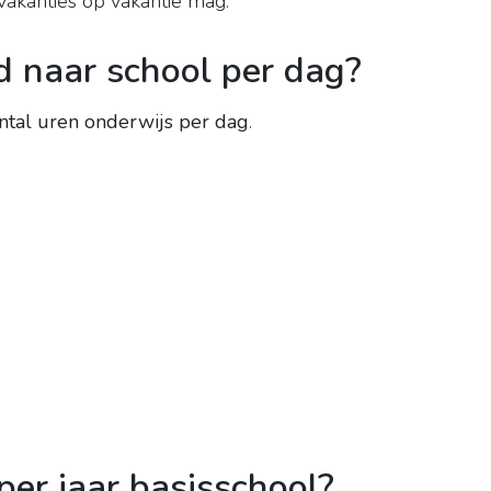
lvakanties op vakantie mag.
 naar school per dag?
ntal uren onderwijs per dag
.
er jaar basisschool?