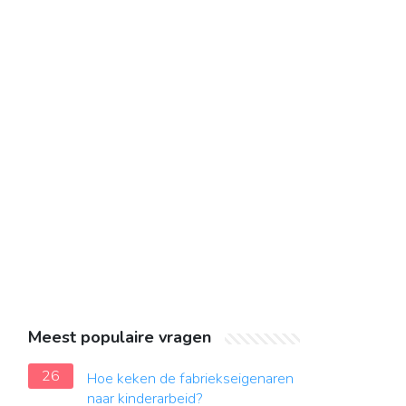
Meest populaire vragen
26
Hoe keken de fabriekseigenaren
naar kinderarbeid?