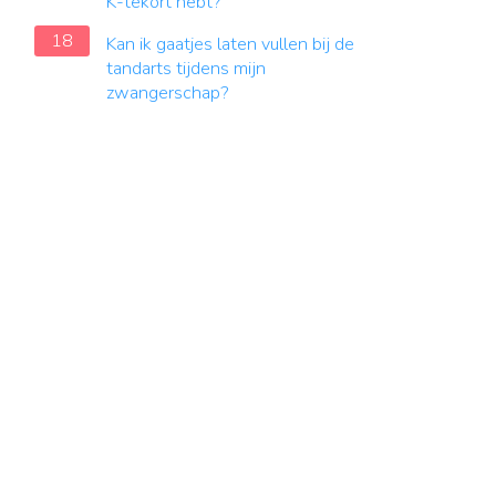
K-tekort hebt?
18
Kan ik gaatjes laten vullen bij de
tandarts tijdens mijn
zwangerschap?