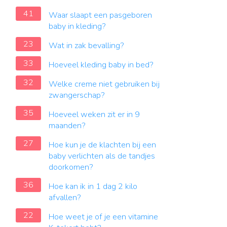
41
Waar slaapt een pasgeboren
baby in kleding?
23
Wat in zak bevalling?
33
Hoeveel kleding baby in bed?
32
Welke creme niet gebruiken bij
zwangerschap?
35
Hoeveel weken zit er in 9
maanden?
27
Hoe kun je de klachten bij een
baby verlichten als de tandjes
doorkomen?
36
Hoe kan ik in 1 dag 2 kilo
afvallen?
22
Hoe weet je of je een vitamine