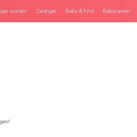
ger worden
Zwanger
Baby & Kind
Babynamen
gen?