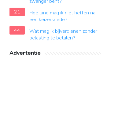
zwanger bent?
21
Hoe lang mag ik niet heffen na
een keizersnede?
44
Wat mag ik bijverdienen zonder
belasting te betalen?
Advertentie