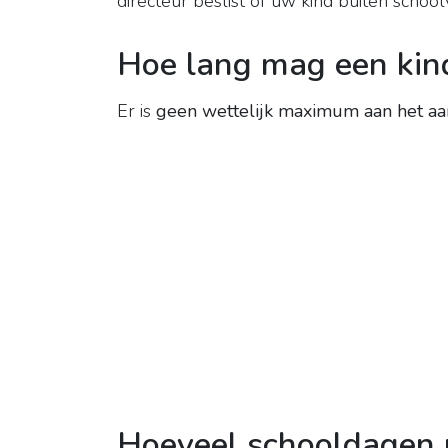
directeur beslist of uw kind buiten schoo
Hoe lang mag een kind
Er is
geen wettelijk maximum aan het aa
Hoeveel schooldagen p