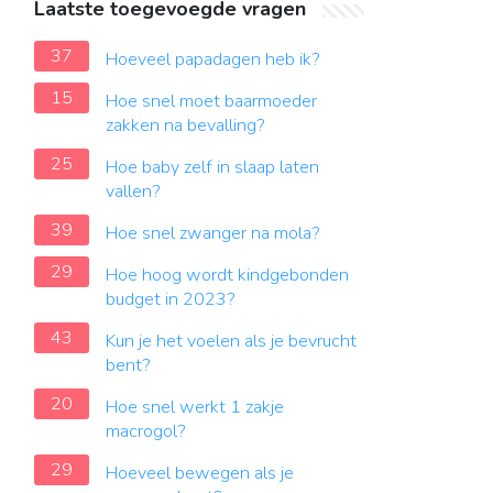
Laatste toegevoegde vragen
37
Hoeveel papadagen heb ik?
15
Hoe snel moet baarmoeder
zakken na bevalling?
25
Hoe baby zelf in slaap laten
vallen?
39
Hoe snel zwanger na mola?
29
Hoe hoog wordt kindgebonden
budget in 2023?
43
Kun je het voelen als je bevrucht
bent?
20
Hoe snel werkt 1 zakje
macrogol?
29
Hoeveel bewegen als je