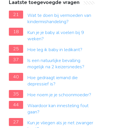
Laatste toegevoegde vragen
21
Wat te doen bij vermoeden van
kindermishandeling?
18
Kun je je baby al voelen bij 9
weken?
25
Hoe leg ik baby in ledikant?
37
Is een natuurlijke bevalling
mogelijk na 2 keizersnedes?
40
Hoe gedraagt iemand die
depressief is?
35
Hoe noem je je schoonmoeder?
44
Waardoor kan innesteling fout
gaan?
27
Kun je vliegen als je net zwanger