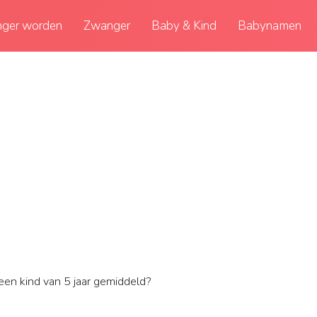
ger worden
Zwanger
Baby & Kind
Babynamen
en kind van 5 jaar gemiddeld?