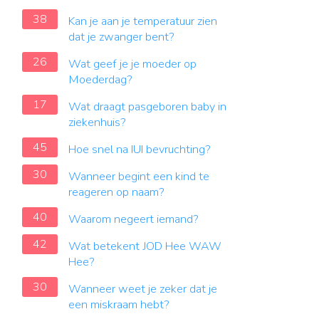
38
Kan je aan je temperatuur zien
dat je zwanger bent?
26
Wat geef je je moeder op
Moederdag?
17
Wat draagt pasgeboren baby in
ziekenhuis?
45
Hoe snel na IUI bevruchting?
30
Wanneer begint een kind te
reageren op naam?
40
Waarom negeert iemand?
42
Wat betekent JOD Hee WAW
Hee?
30
Wanneer weet je zeker dat je
een miskraam hebt?