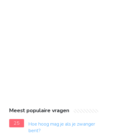
Meest populaire vragen
25
Hoe hoog mag je als je zwanger
bent?