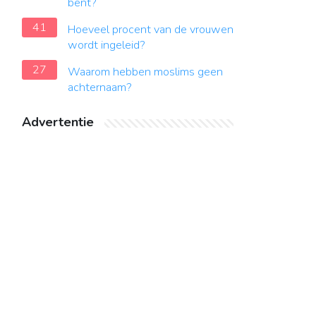
bent?
41
Hoeveel procent van de vrouwen
wordt ingeleid?
27
Waarom hebben moslims geen
achternaam?
Advertentie