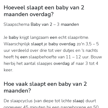
Hoeveel slaapt een baby van 2
maanden overdag?
Slaapschema
Baby van 2
– 3
maanden
Je
baby
krijgt langzaam
een
echt slaapritme.
Waarschijnlijk
slaapt
je
baby overdag
zo'n 3,5 – 5
uur verdeeld over drie tot vier dutjes en 's nachts
heeft hij
een
slaapbehoefte van 11 – 12 uur. Bouw
hierbij het aantal slaapjes
overdag
af naar 3 tot 4
keer.
Hoe vaak slaapt een baby van 2
maanden?
De slaapcyclus (van diepe tot lichte
slaap
) duurt
ongeveer 45 minuten bij een pasgeborene en 50