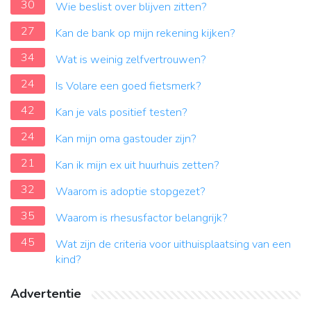
30
Wie beslist over blijven zitten?
27
Kan de bank op mijn rekening kijken?
34
Wat is weinig zelfvertrouwen?
24
Is Volare een goed fietsmerk?
42
Kan je vals positief testen?
24
Kan mijn oma gastouder zijn?
21
Kan ik mijn ex uit huurhuis zetten?
32
Waarom is adoptie stopgezet?
35
Waarom is rhesusfactor belangrijk?
45
Wat zijn de criteria voor uithuisplaatsing van een
kind?
Advertentie