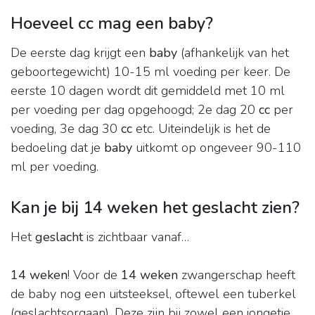
Hoeveel cc mag een baby?
De eerste dag krijgt een
baby
(afhankelijk van het
geboortegewicht) 10-15 ml voeding per keer. De
eerste 10 dagen wordt dit gemiddeld met 10 ml
per voeding per dag opgehoogd; 2e dag 20
cc
per
voeding, 3e dag 30
cc
etc. Uiteindelijk is het de
bedoeling dat je
baby
uitkomt op ongeveer 90-110
ml per voeding.
Kan je bij 14 weken het geslacht zien?
Het
geslacht
is zichtbaar vanaf…
14 weken
! Voor de
14 weken
zwangerschap heeft
de baby nog een uitsteeksel, oftewel een tuberkel
(geslachtsorgaan). Deze zijn bij zowel een jongetje