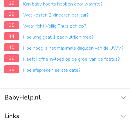
19
Kan baby koorts hebben door warmte?
29
Wat kosten 2 kinderen per jaar?
35
Waar richt Veilig Thuis zich op?
44
Hoe lang gaat 1 pak Nutrilon mee?
45
Hoe hoog is het maximale dagloon van de UWV?
38
Heeft koffie invloed op de groei van de foetus?
39
Hoe afspreken eerste date?
BabyHelp.nl
Home
Links
Vraag & Antwoord
Adverteren