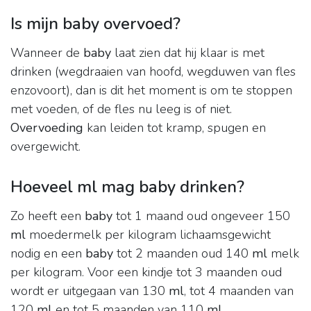
Is mijn baby overvoed?
Wanneer de
baby
laat zien dat hij klaar is met
drinken (wegdraaien van hoofd, wegduwen van fles
enzovoort), dan is dit het moment is om te stoppen
met voeden, of de fles nu leeg is of niet.
Overvoeding
kan leiden tot kramp, spugen en
overgewicht.
Hoeveel ml mag baby drinken?
Zo heeft een
baby
tot 1 maand oud ongeveer 150
ml
moedermelk per kilogram lichaamsgewicht
nodig en een
baby
tot 2 maanden oud 140
ml
melk
per kilogram. Voor een kindje tot 3 maanden oud
wordt er uitgegaan van 130
ml
, tot 4 maanden van
120
ml
en tot 5 maanden van 110
ml
.