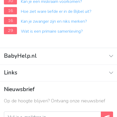
30
Kan je een miskraam voorkomen?
16
Hoe ziet ware liefde er in de Bijbel uit?
16
Kan je zwanger zijn en niks merken?
29
Wat is een primaire samenleving?
BabyHelp.nl
Home
Links
Vraag & Antwoord
Adverteren
Nieuwsbrief
Contact
Op de hoogte blijven? Ontvang onze nieuwsbrief
Over ons
Privacy beleid