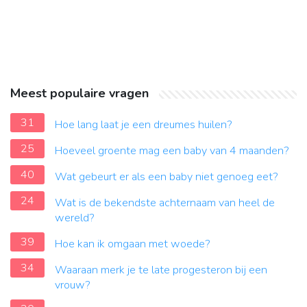
Meest populaire vragen
31
Hoe lang laat je een dreumes huilen?
25
Hoeveel groente mag een baby van 4 maanden?
40
Wat gebeurt er als een baby niet genoeg eet?
24
Wat is de bekendste achternaam van heel de
wereld?
39
Hoe kan ik omgaan met woede?
34
Waaraan merk je te late progesteron bij een
vrouw?