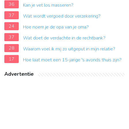
36
Kan je vet los masseren?
37
Wat wordt vergoed door verzekering?
24
Hoe noem je de opa van je oma?
37
Wat doet de verdachte in de rechtbank?
28
Waarom voel ik mij zo uitgeput in mijn relatie?
17
Hoe laat moet een 15-jarige 's avonds thuis zijn?
Advertentie