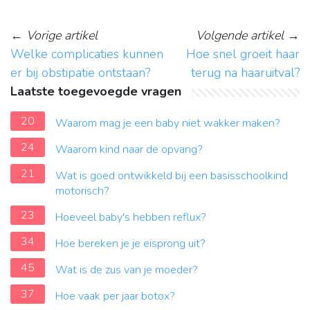
←
Vorige artikel
Volgende artikel
→
Welke complicaties kunnen
Hoe snel groeit haar
er bij obstipatie ontstaan?
terug na haaruitval?
Laatste toegevoegde vragen
20
Waarom mag je een baby niet wakker maken?
24
Waarom kind naar de opvang?
21
Wat is goed ontwikkeld bij een basisschoolkind
motorisch?
23
Hoeveel baby's hebben reflux?
34
Hoe bereken je je eisprong uit?
45
Wat is de zus van je moeder?
37
Hoe vaak per jaar botox?