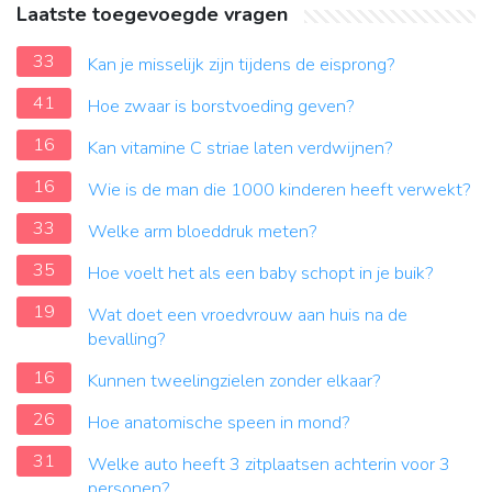
Laatste toegevoegde vragen
33
Kan je misselijk zijn tijdens de eisprong?
41
Hoe zwaar is borstvoeding geven?
16
Kan vitamine C striae laten verdwijnen?
16
Wie is de man die 1000 kinderen heeft verwekt?
33
Welke arm bloeddruk meten?
35
Hoe voelt het als een baby schopt in je buik?
19
Wat doet een vroedvrouw aan huis na de
bevalling?
16
Kunnen tweelingzielen zonder elkaar?
26
Hoe anatomische speen in mond?
31
Welke auto heeft 3 zitplaatsen achterin voor 3
personen?