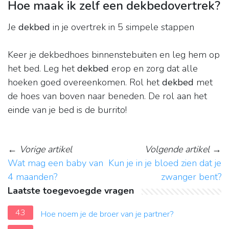
Hoe maak ik zelf een dekbedovertrek?
Je
dekbed
in je overtrek in 5 simpele stappen
Keer je dekbedhoes binnenstebuiten en leg hem op
het bed. Leg het
dekbed
erop en zorg dat alle
hoeken goed overeenkomen. Rol het
dekbed
met
de hoes van boven naar beneden. De rol aan het
einde van je bed is de burrito!
←
Vorige artikel
Volgende artikel
→
Wat mag een baby van
Kun je in je bloed zien dat je
4 maanden?
zwanger bent?
Laatste toegevoegde vragen
43
Hoe noem je de broer van je partner?