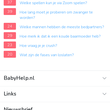
37
Welke spellen kun je via Zoom spelen?
39
Hoe lang moet je proberen om zwanger te
worden?
24
Welke mannen hebben de meeste bedpartners?
29
Hoe merk ik dat ik een koude baarmoeder heb?
23
Hoe vraag je je crush?
20
Wat zijn de fases van loslaten?
BabyHelp.nl
Home
Links
Vraag & Antwoord
Adverteren
Nieuwsbrief