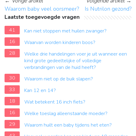
←
Vorige artikel
Volgende artikel
→
Waarom baby veel oorsmeer?
Is Nutrilon gezond?
Laatste toegevoegde vragen
41
Kan niet stoppen met huilen zwanger?
16
Waarvan worden kinderen boos?
28
Welke drie handelingen voer je uit wanneer een
kind grote gedeeltelijke of volledige
verbrandingen van de huid heeft?
30
Waarom niet op de buik slapen?
33
Kan 12 en 14?
18
Wat betekent 16 inch fiets?
16
Welke toeslag alleenstaande moeder?
29
Waarom huilt een baby tijdens het eten?
43