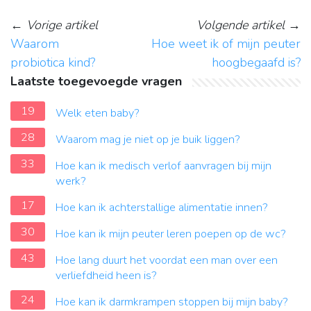
←
Vorige artikel
Volgende artikel
→
Waarom
Hoe weet ik of mijn peuter
probiotica kind?
hoogbegaafd is?
Laatste toegevoegde vragen
19
Welk eten baby?
28
Waarom mag je niet op je buik liggen?
33
Hoe kan ik medisch verlof aanvragen bij mijn
werk?
17
Hoe kan ik achterstallige alimentatie innen?
30
Hoe kan ik mijn peuter leren poepen op de wc?
43
Hoe lang duurt het voordat een man over een
verliefdheid heen is?
24
Hoe kan ik darmkrampen stoppen bij mijn baby?