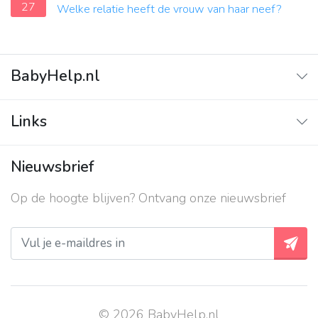
27
Welke relatie heeft de vrouw van haar neef?
BabyHelp.nl
Home
Links
Vraag & Antwoord
Adverteren
Nieuwsbrief
Contact
Op de hoogte blijven? Ontvang onze nieuwsbrief
Over ons
Privacy beleid
© 2026 BabyHelp.nl