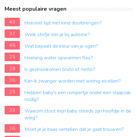
Meest populaire vragen
43
Hoeveel tijd met kind doorbrengen?
37
Welk stofje mis je bij autisme?
45
Wat bepaalt de kleur van je ogen?
25
Hoelang water opwarmen fles?
28
Is gezinsinkomen bruto of netto?
36
Kan ik zwanger worden met weinig eicellen?
25
Hebben baby's een rompertje onder een slaapzak
nodig?
33
Waarom stoot mijn baby steeds zijn hoofdje in de
wieg?
16
Moet je je baas vertellen dat je gaat trouwen?