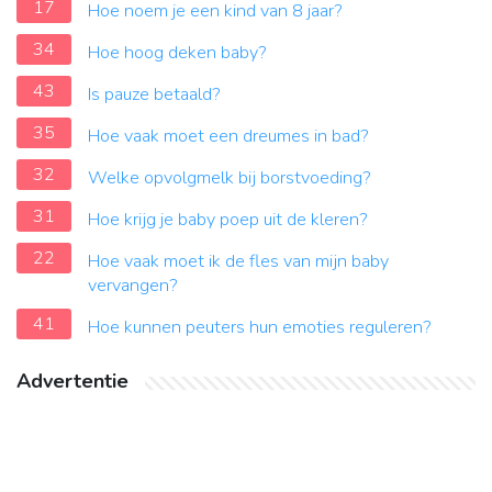
17
Hoe noem je een kind van 8 jaar?
34
Hoe hoog deken baby?
43
Is pauze betaald?
35
Hoe vaak moet een dreumes in bad?
32
Welke opvolgmelk bij borstvoeding?
31
Hoe krijg je baby poep uit de kleren?
22
Hoe vaak moet ik de fles van mijn baby
vervangen?
41
Hoe kunnen peuters hun emoties reguleren?
Advertentie