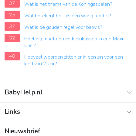
37
Wat is het thema van de Koningsspelen?
25
Wat betekent het als één wang rood is?
37
Wat is de gouden regel voor baby's?
32
Hoelang moet een verkleinkussen in een Maxi-
Cosi?
40
Hoeveel woorden zitten er in een zin voor een
kind van 2 jaar?
BabyHelp.nl
Home
Links
Vraag & Antwoord
Adverteren
Nieuwsbrief
Contact