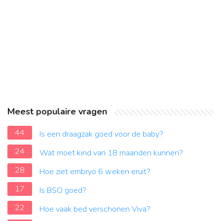
Meest populaire vragen
44
Is een draagzak goed voor de baby?
24
Wat moet kind van 18 maanden kunnen?
28
Hoe ziet embryo 6 weken eruit?
17
Is BSO goed?
22
Hoe vaak bed verschonen Viva?