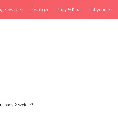
ger worden
Zwanger
Baby & Kind
Babynamen
ers baby 2 weken?