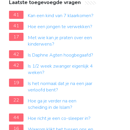
Laatste toegevoegde vragen
41
Kan een kind van 7 klaarkomen?
41
Hoe een jongen te verwekken?
17
Met wie kan je praten over een
kinderwens?
42
Is Daphne Agten hoogbegaafd?
42
Is 1/2 week zwanger eigenlijk 4
weken?
19
Is het normaal dat je na een jaar
verloofd bent?
22
Hoe ga je verder na een
scheiding in de Islam?
44
Hoe richt je een co-sleeper in?
16
Waarom klikt het tussen ons en