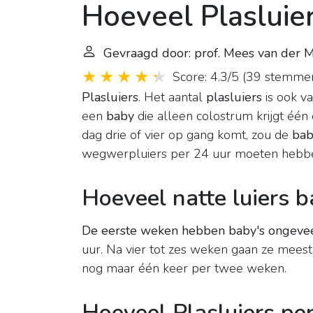
Hoeveel Plasluie
Gevraagd door: prof. Mees van der
Score: 4.3/5
(
39 stemme
Plasluiers
. Het aantal
plasluiers
is ook v
een
baby
die alleen colostrum krijgt één
dag drie of vier op gang komt, zou de
bab
wegwerpluiers per 24 uur moeten hebb
Hoeveel natte luiers 
De eerste weken hebben baby's ongeveer
uur. Na vier tot zes weken gaan ze mee
nog maar één keer per twee weken.
Hoeveel Plasluiers p