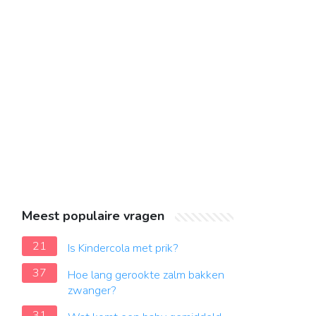
Meest populaire vragen
21
Is Kindercola met prik?
37
Hoe lang gerookte zalm bakken
zwanger?
31