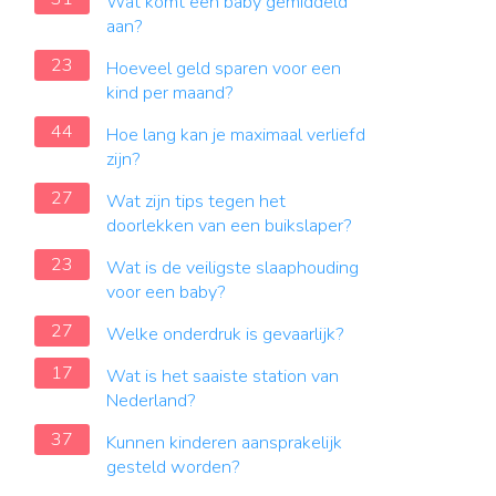
Wat komt een baby gemiddeld
aan?
23
Hoeveel geld sparen voor een
kind per maand?
44
Hoe lang kan je maximaal verliefd
zijn?
27
Wat zijn tips tegen het
doorlekken van een buikslaper?
23
Wat is de veiligste slaaphouding
voor een baby?
27
Welke onderdruk is gevaarlijk?
17
Wat is het saaiste station van
Nederland?
37
Kunnen kinderen aansprakelijk
gesteld worden?