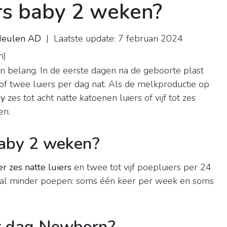
rs baby 2 weken?
 Meulen AD
| Laatste update: 7 februari 2024
n
)
an belang. In de eerste dagen na de geboorte plast
 of twee luiers per dag nat. Als de melkproductie op
y
zes tot acht natte katoenen luiers of vijf tot zes
en.
baby 2 weken?
 zes natte luiers
en twee tot vijf poepluiers per 24
stal minder poepen: soms één keer per week en soms
er dag Newborn?