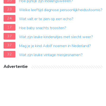
20
Hoe pijnlijk zijn Indalingsweeen?
23
Welke leeftijd diagnose persoonlijkheidsstoornis?
24
Wat valt er te zien op een echo?
17
Hoe baby snachts troosten?
37
Wat zijn leuke kinderuitjes met slecht weer?
37
Mag je je kind Adolf noemen in Nederland?
32
Wat zijn leuke vintage meisjesnamen?
Advertentie