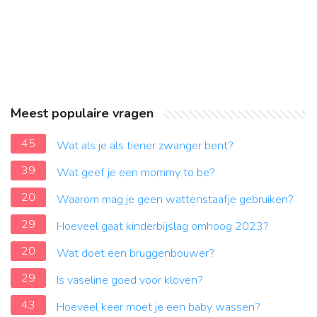
Meest populaire vragen
45
Wat als je als tiener zwanger bent?
39
Wat geef je een mommy to be?
20
Waarom mag je geen wattenstaafje gebruiken?
29
Hoeveel gaat kinderbijslag omhoog 2023?
20
Wat doet een bruggenbouwer?
29
Is vaseline goed voor kloven?
43
Hoeveel keer moet je een baby wassen?