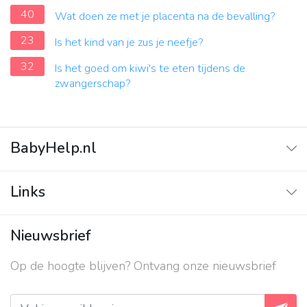
40
Wat doen ze met je placenta na de bevalling?
23
Is het kind van je zus je neefje?
32
Is het goed om kiwi's te eten tijdens de
zwangerschap?
BabyHelp.nl
Home
Links
Vraag & Antwoord
Adverteren
Nieuwsbrief
Contact
Op de hoogte blijven? Ontvang onze nieuwsbrief
Over ons
Privacy beleid