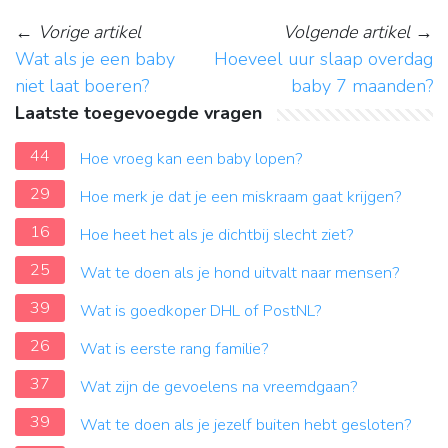
←
Vorige artikel
Volgende artikel
→
Wat als je een baby
Hoeveel uur slaap overdag
niet laat boeren?
baby 7 maanden?
Laatste toegevoegde vragen
44
Hoe vroeg kan een baby lopen?
29
Hoe merk je dat je een miskraam gaat krijgen?
16
Hoe heet het als je dichtbij slecht ziet?
25
Wat te doen als je hond uitvalt naar mensen?
39
Wat is goedkoper DHL of PostNL?
26
Wat is eerste rang familie?
37
Wat zijn de gevoelens na vreemdgaan?
39
Wat te doen als je jezelf buiten hebt gesloten?