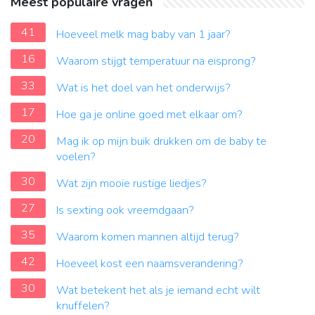
Meest populaire vragen
41
Hoeveel melk mag baby van 1 jaar?
16
Waarom stijgt temperatuur na eisprong?
33
Wat is het doel van het onderwijs?
17
Hoe ga je online goed met elkaar om?
20
Mag ik op mijn buik drukken om de baby te
voelen?
30
Wat zijn mooie rustige liedjes?
27
Is sexting ook vreemdgaan?
35
Waarom komen mannen altijd terug?
42
Hoeveel kost een naamsverandering?
30
Wat betekent het als je iemand echt wilt
knuffelen?