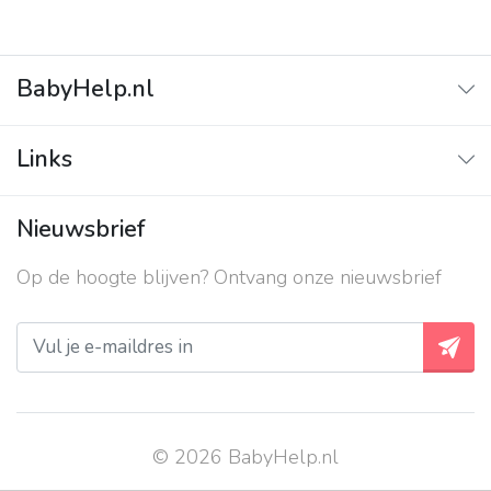
BabyHelp.nl
Home
Links
Vraag & Antwoord
Adverteren
Nieuwsbrief
Contact
Op de hoogte blijven? Ontvang onze nieuwsbrief
Over ons
Privacy beleid
© 2026 BabyHelp.nl