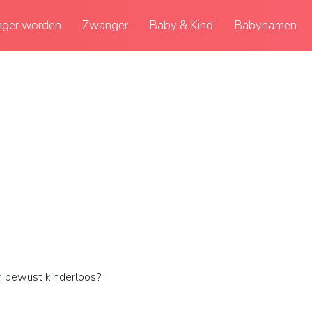
ger worden
Zwanger
Baby & Kind
Babynamen
 bewust kinderloos?