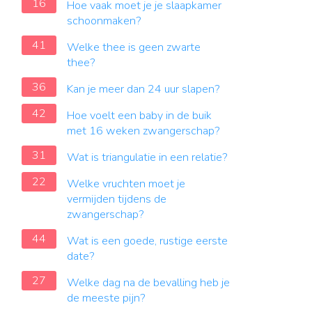
16
Hoe vaak moet je je slaapkamer
schoonmaken?
41
Welke thee is geen zwarte
thee?
36
Kan je meer dan 24 uur slapen?
42
Hoe voelt een baby in de buik
met 16 weken zwangerschap?
31
Wat is triangulatie in een relatie?
22
Welke vruchten moet je
vermijden tijdens de
zwangerschap?
44
Wat is een goede, rustige eerste
date?
27
Welke dag na de bevalling heb je
de meeste pijn?