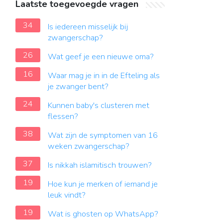
Laatste toegevoegde vragen
34
Is iedereen misselijk bij
zwangerschap?
26
Wat geef je een nieuwe oma?
16
Waar mag je in in de Efteling als
je zwanger bent?
24
Kunnen baby's clusteren met
flessen?
38
Wat zijn de symptomen van 16
weken zwangerschap?
37
Is nikkah islamitisch trouwen?
19
Hoe kun je merken of iemand je
leuk vindt?
19
Wat is ghosten op WhatsApp?