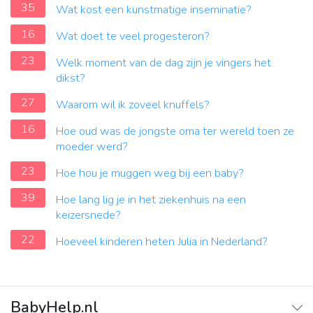
35
Wat kost een kunstmatige inseminatie?
16
Wat doet te veel progesteron?
23
Welk moment van de dag zijn je vingers het
dikst?
27
Waarom wil ik zoveel knuffels?
16
Hoe oud was de jongste oma ter wereld toen ze
moeder werd?
23
Hoe hou je muggen weg bij een baby?
39
Hoe lang lig je in het ziekenhuis na een
keizersnede?
22
Hoeveel kinderen heten Julia in Nederland?
BabyHelp.nl