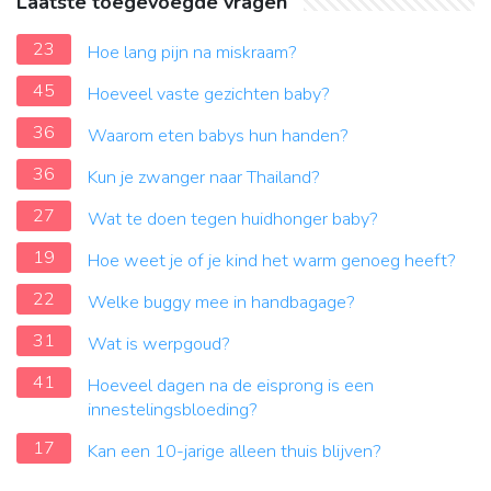
Laatste toegevoegde vragen
23
Hoe lang pijn na miskraam?
45
Hoeveel vaste gezichten baby?
36
Waarom eten babys hun handen?
36
Kun je zwanger naar Thailand?
27
Wat te doen tegen huidhonger baby?
19
Hoe weet je of je kind het warm genoeg heeft?
22
Welke buggy mee in handbagage?
31
Wat is werpgoud?
41
Hoeveel dagen na de eisprong is een
innestelingsbloeding?
17
Kan een 10-jarige alleen thuis blijven?