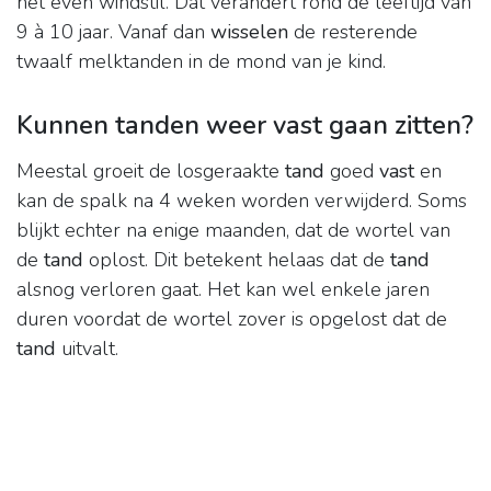
het even windstil. Dat verandert rond de leeftijd van
9 à 10 jaar. Vanaf dan
wisselen
de resterende
twaalf melktanden in de mond van je kind.
Kunnen tanden weer vast gaan zitten?
Meestal groeit de losgeraakte
tand
goed
vast
en
kan de spalk na 4 weken worden verwijderd. Soms
blijkt echter na enige maanden, dat de wortel van
de
tand
oplost. Dit betekent helaas dat de
tand
alsnog verloren gaat. Het kan wel enkele jaren
duren voordat de wortel zover is opgelost dat de
tand
uitvalt.