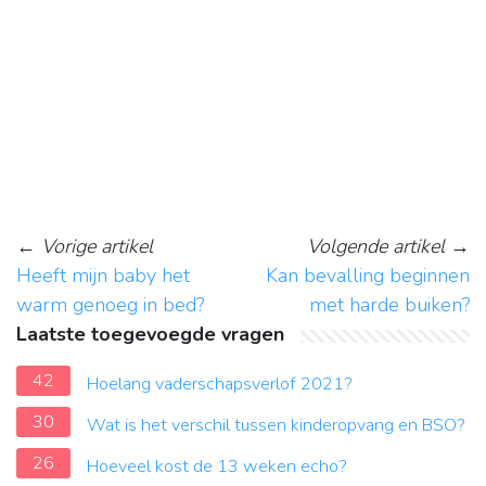
←
Vorige artikel
Volgende artikel
→
Heeft mijn baby het
Kan bevalling beginnen
warm genoeg in bed?
met harde buiken?
Laatste toegevoegde vragen
42
Hoelang vaderschapsverlof 2021?
30
Wat is het verschil tussen kinderopvang en BSO?
26
Hoeveel kost de 13 weken echo?