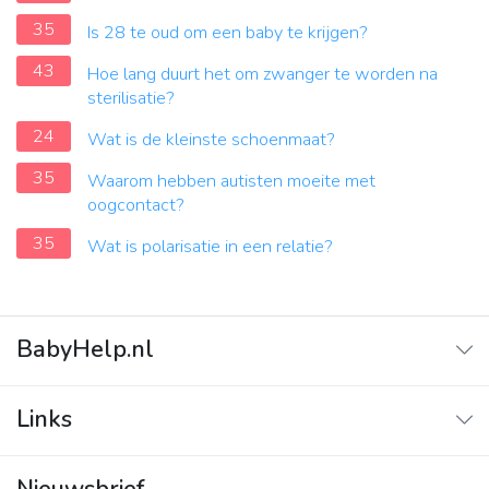
35
Is 28 te oud om een ​​baby te krijgen?
43
Hoe lang duurt het om zwanger te worden na
sterilisatie?
24
Wat is de kleinste schoenmaat?
35
Waarom hebben autisten moeite met
oogcontact?
35
Wat is polarisatie in een relatie?
BabyHelp.nl
Home
Links
Vraag & Antwoord
Adverteren