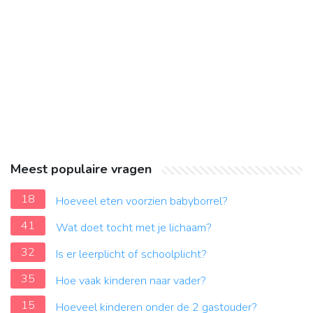
Meest populaire vragen
18
Hoeveel eten voorzien babyborrel?
41
Wat doet tocht met je lichaam?
32
Is er leerplicht of schoolplicht?
35
Hoe vaak kinderen naar vader?
15
Hoeveel kinderen onder de 2 gastouder?