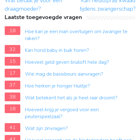
Wat betaal je voor een
Kan neusspray kwaad
draagmoeder?
tijdens zwangerschap?
Laatste toegevoegde vragen
18
Hoe kan je een man overtuigen om zwanger te
raken?
32
Kan hond baby in buik horen?
15
Hoeveel geld geven bruiloft hele dag?
17
Wie mag de basisbeurs aanvragen?
37
Hoe herken je honger Huiltje?
38
Wat betekent het als je heel raar droomt?
18
Hoeveel krijg je vergoed voor een
peuterspeelzaal?
41
Wat zijn zinvragen?
43