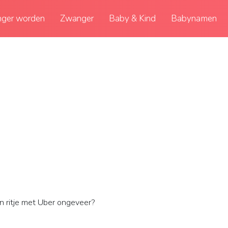
ger worden
Zwanger
Baby & Kind
Babynamen
 ritje met Uber ongeveer?