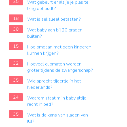
25
Wat gebeurt er als je je plas te
lang ophoudt?
18
Wat is seksueel betasten?
38
Wat baby aan bij 20 graden
buiten?
15
Hoe omgaan met geen kinderen
kunnen krijgen?
32
Hoeveel cupmaten worden
groter tijdens de zwangerschap?
35
Wie spreekt tijgertje in het
Nederlands?
24
Waarom staat mijn baby altijd
recht in bed?
35
Wat is de kans van slagen van
IUI?