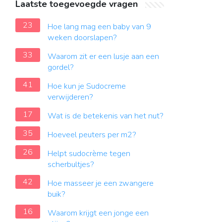
Laatste toegevoegde vragen
23
Hoe lang mag een baby van 9
weken doorslapen?
33
Waarom zit er een lusje aan een
gordel?
41
Hoe kun je Sudocreme
verwijderen?
17
Wat is de betekenis van het nut?
35
Hoeveel peuters per m2?
26
Helpt sudocrème tegen
scherbultjes?
42
Hoe masseer je een zwangere
buik?
16
Waarom krijgt een jonge een