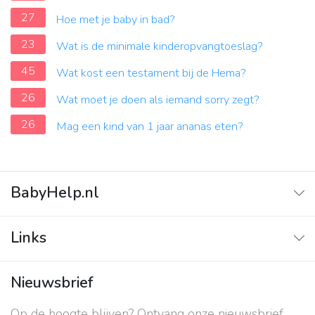
27
Hoe met je baby in bad?
23
Wat is de minimale kinderopvangtoeslag?
45
Wat kost een testament bij de Hema?
26
Wat moet je doen als iemand sorry zegt?
26
Mag een kind van 1 jaar ananas eten?
BabyHelp.nl
Home
Links
Vraag & Antwoord
Adverteren
Nieuwsbrief
Contact
Op de hoogte blijven? Ontvang onze nieuwsbrief