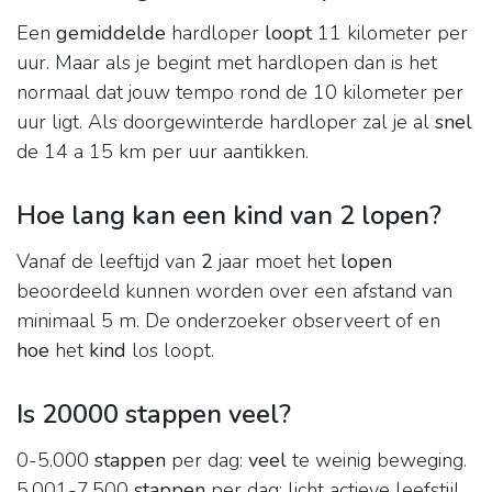
Een
gemiddelde
hardloper
loopt
11 kilometer per
uur. Maar als je begint met hardlopen dan is het
normaal dat jouw tempo rond de 10 kilometer per
uur ligt. Als doorgewinterde hardloper zal je al
snel
de 14 a 15 km per uur aantikken.
Hoe lang kan een kind van 2 lopen?
Vanaf de leeftijd van
2
jaar moet het
lopen
beoordeeld kunnen worden over een afstand van
minimaal 5 m. De onderzoeker observeert of en
hoe
het
kind
los loopt.
Is 20000 stappen veel?
0-5.000
stappen
per dag:
veel
te weinig beweging.
5.001-7.500
stappen
per dag: licht actieve leefstijl,