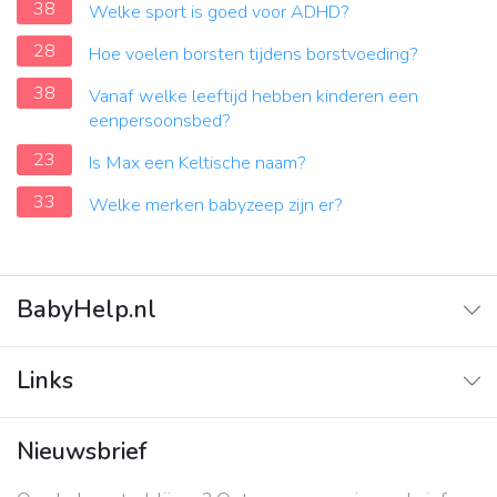
38
Welke sport is goed voor ADHD?
28
Hoe voelen borsten tijdens borstvoeding?
38
Vanaf welke leeftijd hebben kinderen een
eenpersoonsbed?
23
Is Max een Keltische naam?
33
Welke merken babyzeep zijn er?
BabyHelp.nl
Home
Links
Vraag & Antwoord
Adverteren
Nieuwsbrief
Contact