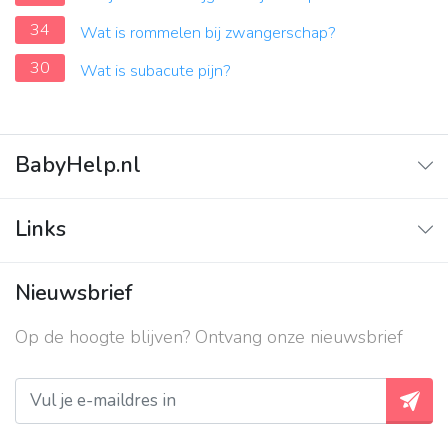
34
Wat is rommelen bij zwangerschap?
30
Wat is subacute pijn?
BabyHelp.nl
Home
Links
Vraag & Antwoord
Adverteren
Nieuwsbrief
Contact
Op de hoogte blijven? Ontvang onze nieuwsbrief
Over ons
Privacy beleid