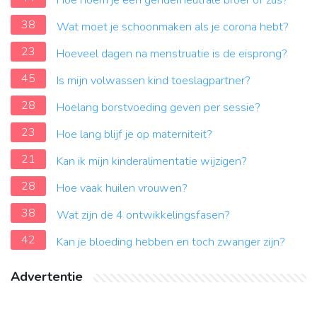
Hoe noem je een genderneutrale broer of zus?
38
Wat moet je schoonmaken als je corona hebt?
23
Hoeveel dagen na menstruatie is de eisprong?
45
Is mijn volwassen kind toeslagpartner?
28
Hoelang borstvoeding geven per sessie?
23
Hoe lang blijf je op materniteit?
21
Kan ik mijn kinderalimentatie wijzigen?
28
Hoe vaak huilen vrouwen?
38
Wat zijn de 4 ontwikkelingsfasen?
42
Kan je bloeding hebben en toch zwanger zijn?
Advertentie