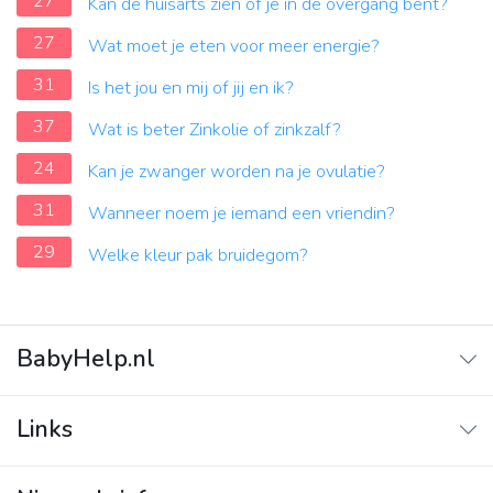
27
Kan de huisarts zien of je in de overgang bent?
27
Wat moet je eten voor meer energie?
31
Is het jou en mij of jij en ik?
37
Wat is beter Zinkolie of zinkzalf?
24
Kan je zwanger worden na je ovulatie?
31
Wanneer noem je iemand een vriendin?
29
Welke kleur pak bruidegom?
BabyHelp.nl
Home
Links
Vraag & Antwoord
Adverteren